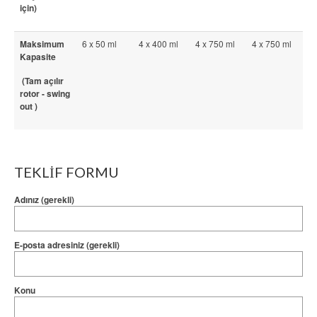
için)
Maksimum
6 x 50 ml
4 x 400 ml
4 x 750 ml
4 x 750 ml
Kapasite
(Tam açılır
rotor - swing
out )
TEKLİF FORMU
Adınız (gerekli)
E-posta adresiniz (gerekli)
Konu