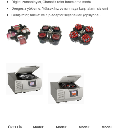
Temsilcilikler
Digital zamanlayıcı, Otomatik rotor tanımlama modu
Dengesiz yükleme, Yüksek hız ve ısınmaya karşı alarm sistemi
Dökümanlar
Geniş rotor, bucket ve tüp adaptör seçenekleri (opsiyonel).
Referanslar
Kampanyalar
İletişim
ÖZELLİK
Model:
Model:
Model:
Model: