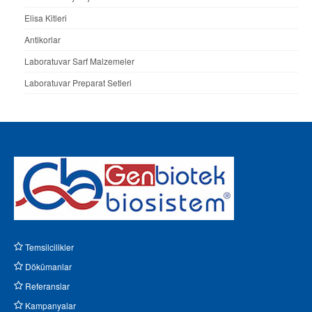
Elisa Kitleri
Antikorlar
Laboratuvar Sarf Malzemeler
Laboratuvar Preparat Setleri
Temsilcilikler
Dökümanlar
Referanslar
Kampanyalar