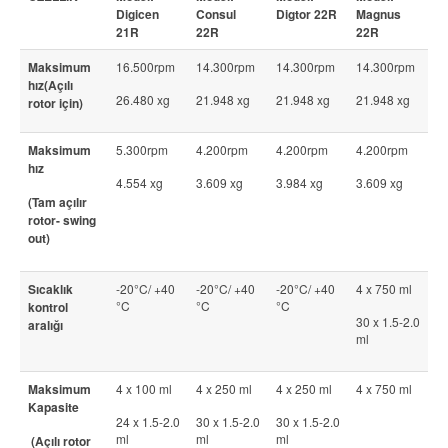
Digicen
Consul
Digtor 22R
Magnus
21R
22R
22R
Maksimum
16.500rpm
14.300rpm
14.300rpm
14.300rpm
hız(Açılı
26.480 xg
21.948 xg
21.948 xg
21.948 xg
rotor için)
Maksimum
5.300rpm
4.200rpm
4.200rpm
4.200rpm
hız
4.554 xg
3.609 xg
3.984 xg
3.609 xg
(Tam açılır
rotor- swing
out)
Sıcaklık
-20°C/ +40
-20°C/ +40
-20°C/ +40
4 x 750 ml
°C
°C
°C
kontrol
30 x 1.5-2.0
aralığı
ml
Maksimum
4 x 100 ml
4 x 250 ml
4 x 250 ml
4 x 750 ml
Kapasite
24 x 1.5-2.0
30 x 1.5-2.0
30 x 1.5-2.0
ml
ml
ml
(Açılı rotor