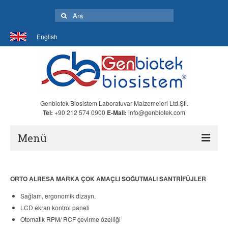
Şunu
ara:
English
Genbiotek Biosistem Laboratuvar Malzemeleri Ltd.Şti.
Tel:
+90 212 574 0900
E-Mail:
info@genbiotek.com
Menü
Anasayfa
ORTO ALRESA MARKA ÇOK AMAÇLI SOĞUTMALI SANTRİFÜJLER
Hakkımızda
Sağlam, ergonomik dizayn,
Ürünler
LCD ekran kontrol paneli
Otomatik RPM/ RCF çevirme özelliği